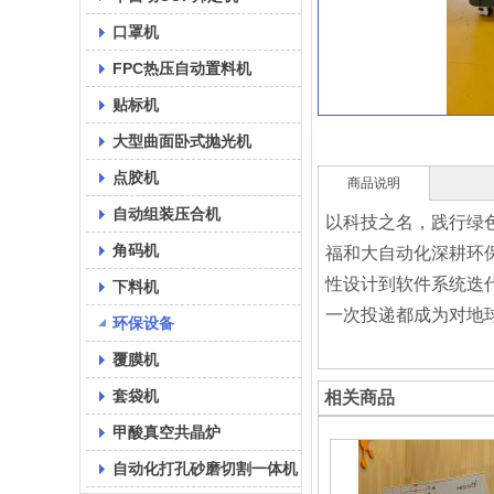
口罩机
FPC热压自动置料机
贴标机
大型曲面卧式抛光机
点胶机
商品说明
自动组装压合机
以科技之名，践行绿
角码机
福和大自动化深耕环保
性设计到软件系统迭
下料机
一次投递都成为对地
环保设备
覆膜机
套袋机
相关商品
甲酸真空共晶炉
自动化打孔砂磨切割一体机