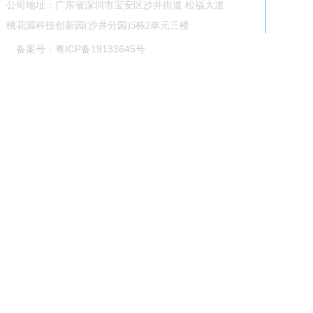
公司地址：广东省深圳市宝安区沙井街道 松福大道
桃花源科技创新园(沙井分园)5栋2单元三楼
备案号：粤ICP备19133645号