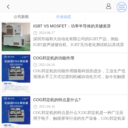
公司新闻
行业动态
IGBT VS MOSFET：功率半导体的关键差异
2024-08-17
深圳市福和大自动化有限公司的IGBT产品，例如
IGBT超声波键合机、IGBT无功老化测试机以其优异
的性能，可以提供高效率、稳定可靠的功率控制。
COG邦定机的功能作用
2021-04-16
COG邦定机的功能作用随着科技的进步，工业生产也
渐渐从手工方式过渡到机械自动化方式，如今在触摸
屏等行业也是用到了COG邦定机进行热压贴屏绑定工
作，不仅效率高且效果好，深受众多企业喜爱。下面
小编主要就为大家详细介绍COG邦定机的功能作用。
全自动COG邦定机1、设备可根据产品需求设定各项
COG邦定机的特点是什么?
参数，并按各项指标自动执行生产。2、根据产品需
2021-04-16
求的不同温度、时间、压力等数据进行设置，为生产
COG邦定机的特点是什么?COG邦定机是一种广泛应
提供数据。3、通过软件分解并执行设备各项机械动
用于电子、触摸屏等行业的生产设备，COG邦定机采
作，适应于设备调试用手动生产。4、在操作界面，
用脉冲加热方式，配合钛合金热压头，实现快速升