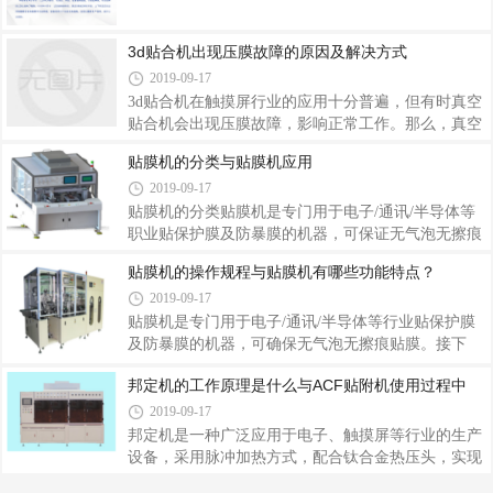
系统会显示出各个部件的运行状态，可自动检测设备
温，快速冷却，准确控制温度的作用，有效保证产品
各
品质。今天小编就为大家介绍COG邦定机的特点是什
么?COG邦定机的特点：1、CCD视觉系统，提供精确
3d贴合机出现压膜故障的原因及解决方式
对位;2、多段升温控制，温度控制精确;3、实时温度
2019-09-17
曲线显示，操作简单;4、具备单工作平台，旋转工作
3d贴合机在触摸屏行业的应用十分普遍，但有时真空
平台，左右移动式平台等多样化的工作模式，可实现
贴合机会出现压膜故障，影响正常工作。那么，真空
多组产品的连续压接，提升工作效率;5、采用高品质
贴合机出现压膜故障的原因是什么?我们又应该如何
的进口配件和精加工零件，抗磨损性能强，易安装、
贴膜机的分类与贴膜机应用
去解决呢?今天就让小编来给大家介绍介绍吧。通常
焊接
2019-09-17
情况下3d贴合机出现压膜故障，主要有以下两个因
素：1、3d贴合机压模不上升，即是真空泵电源线插
贴膜机的分类贴膜机是专门用于电子/通讯/半导体等
错了地方，很可能直接是把真空泵的电源线插到插座
职业贴保护膜及防暴膜的机器，可保证无气泡无擦痕
上而没有插到真空贴合机后面。处理的方法十分简
贴膜。料带上的自粘性零件在驱动设备的牵引到吸料
贴膜机的操作规程与贴膜机有哪些功能特点？
单，只要把它真空泵的电源线重新插到真空贴合机上
设备下面的剥料板上, 自粘性领引下, 通过一系列张紧
2019-09-17
就可以了。2、压模不下降有两种原因，一个是3d贴
导向设备被送件剥离后，再主动机械手校正后，被主
合机后面的两个调节螺丝被锁紧，对于这种情况的解
动贴装到用治具定位的工件上。分类：平面类贴膜机
贴膜机是专门用于电子/通讯/半导体等行业贴保护膜
决
实现在工件的上平面、上弧面的贴标签和贴膜，如盒
及防暴膜的机器，可确保无气泡无擦痕贴膜。接下
子、书本、塑胶壳等，有滚贴和吸贴两种方法，首要
来，为您讲解贴膜机的操作规程，贴膜机1、开机前
邦定机的工作原理是什么与ACF贴附机使用过程中
根据效率、精度和气泡要求进行选型。 圆瓶类贴膜机
必须检查设备装置的紧固螺栓是否松动，并用调薄水
实现在圆柱形、圆锥形产品的圆周面上贴标签或贴
抹干净机器上的全部部件，以后重新调好胶水。工作
2019-09-17
膜，如玻璃瓶、塑料瓶等，可实现圆周、
台面严禁存放任何杂物。2、闭合电源总开关，检查
邦定机是一种广泛应用于电子、触摸屏等行业的生产
主机的启动与停止、上胶的启动与停止、收卷的启动
设备，采用脉冲加热方式，配合钛合金热压头，实现
与停止、烘道加热，抽风的电源电气开关和仪表的指
快速升温，快速冷却，准确控制温度的作用，有效保