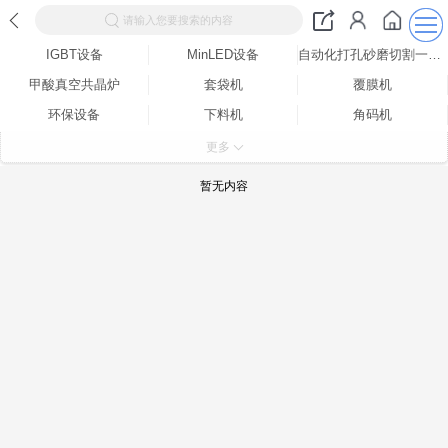
请输入您要搜索的内容
IGBT设备
MinLED设备
自动化打孔砂磨切割一体机
甲酸真空共晶炉
套袋机
覆膜机
环保设备
下料机
角码机
自动组装压合机
点胶机
大型曲面卧式抛光机
更多
贴标机
FPC热压自动置料机
口罩机
暂无内容
半自动COF邦定机
经济型COF
全自动COF机
半自动邦定机系列
全自动贴合机系列
全自动邦定机系列
指纹模组贴合机系列
3D曲面贴合机系列